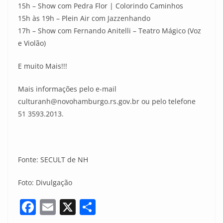
15h – Show com Pedra Flor | Colorindo Caminhos
15h às 19h – Plein Air com Jazzenhando
17h – Show com Fernando Anitelli – Teatro Mágico (Voz
e Violão)
E muito Mais!!!
Mais informações pelo e-mail
culturanh@novohamburgo.rs.gov.br ou pelo telefone
51 3593.2013.
Fonte: SECULT de NH
Foto: Divulgação
F
E
X
S
a
m
h