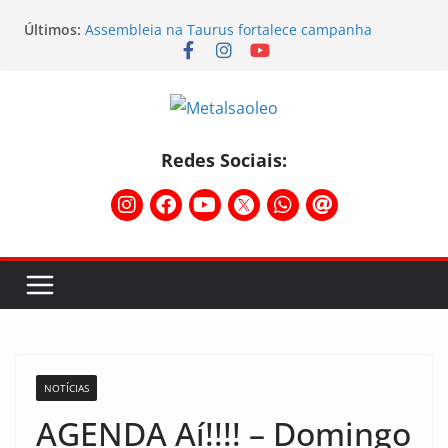
Últimos:
Assembleia na Taurus fortalece campanha
salarial e mostra a força da categoria que exige
reajuste
Nota de repúdio
Conselho Diretivo da CNM/CUT debate indústria e
mobilização dos metalúrgicos
Temporal destelha Ginásio Bigornão
Redes Sociais:
Assembleia na Taurus – Campanha salarial
2026/2027
NOTÍCIAS
AGENDA Aí!!!! – Domingo