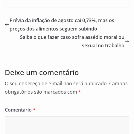
c
ai
ar
e
l
e
Prévia da inflação de agosto cai 0,73%, mas os
b
preços dos alimentos seguem subindo
o
Saiba o que fazer caso sofra assédio moral ou
o
sexual no trabalho
k
Deixe um comentário
O seu endereço de e-mail não será publicado.
Campos
obrigatórios são marcados com
*
Comentário
*