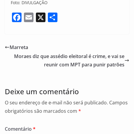
Foto: DIVULGAÇÃO
F
E
X
S
a
m
h
c
ai
ar
e
l
e
Marreta
b
Moraes diz que assédio eleitoral é crime, e vai se
o
reunir com MPT para punir patrões
o
k
Deixe um comentário
O seu endereço de e-mail não será publicado.
Campos
obrigatórios são marcados com
*
Comentário
*