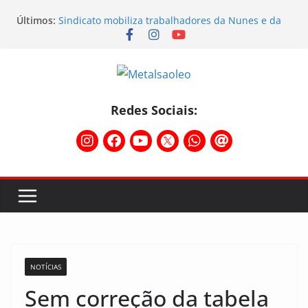
Últimos:
Sindicato mobiliza trabalhadores da Nunes e da
Sebras
Sindicato participa do Workshop Vocações e
planeja o futuro da região
Semana do STIMMMESL foi marcada por fortes
mobilizações
Conselho Diretivo da CNM/CUT debate indústria e
Redes Sociais:
mobilização dos metalúrgicos
Physioclinic: parceira do Sindicato
NOTÍCIAS
Sem correção da tabela