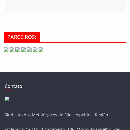
PARCEIROS:
Contato:
Sindicato dos Metalúrgicos de São Leopoldo e Região
Endereço: Av. David Canabarro, 106, Morro do Espelho, São