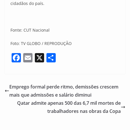
cidadãos do país.
Fonte: CUT Nacional
Foto: TV GLOBO / REPRODUÇÃO
F
E
X
S
a
m
h
c
ai
ar
e
l
e
Emprego formal perde ritmo, demissões crescem
b
mais que admissões e salário diminui
o
Qatar admite apenas 500 das 6,7 mil mortes de
o
trabalhadores nas obras da Copa
k