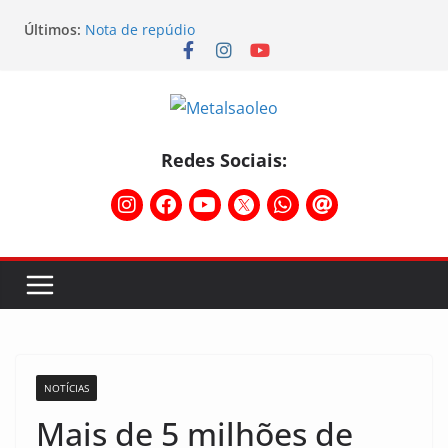
Últimos:
Nota de repúdio
Conselho Diretivo da CNM/CUT debate indústria e
mobilização dos metalúrgicos
Physioclinic: parceira do Sindicato
Assembleia na Taurus – Campanha salarial
2026/2027
Assembleia na Taurus fortalece campanha
Redes Sociais:
salarial e mostra a força da categoria que exige
reajuste
NOTÍCIAS
Mais de 5 milhões de