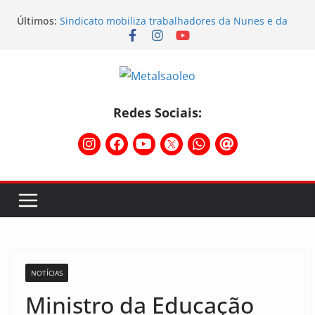
Últimos:
Sindicato mobiliza trabalhadores da Nunes e da
Sebras
Sindicato participa do Workshop Vocações e
planeja o futuro da região
Semana do STIMMMESL foi marcada por fortes
mobilizações
Conselho Diretivo da CNM/CUT debate indústria e
Redes Sociais:
mobilização dos metalúrgicos
Physioclinic: parceira do Sindicato
NOTÍCIAS
Ministro da Educação