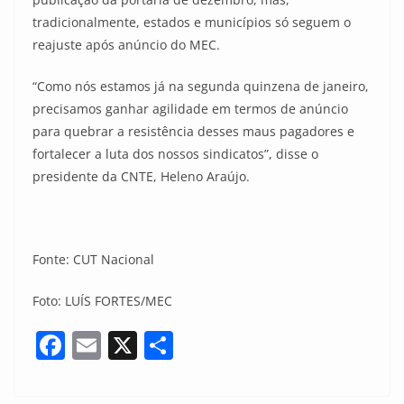
tradicionalmente, estados e municípios só seguem o
reajuste após anúncio do MEC.
“Como nós estamos já na segunda quinzena de janeiro,
precisamos ganhar agilidade em termos de anúncio
para quebrar a resistência desses maus pagadores e
fortalecer a luta dos nossos sindicatos”, disse o
presidente da CNTE, Heleno Araújo.
Fonte: CUT Nacional
Foto: LUÍS FORTES/MEC
F
E
X
S
a
m
h
c
ai
ar