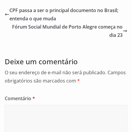
e
l
e
CPF passa a ser o principal documento no Brasil;
b
entenda o que muda
o
Fórum Social Mundial de Porto Alegre começa no
o
dia 23
k
Deixe um comentário
O seu endereço de e-mail não será publicado.
Campos
obrigatórios são marcados com
*
Comentário
*