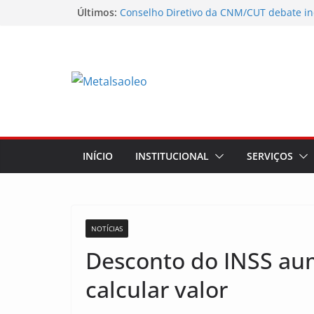
Últimos:
Conselho Diretivo da CNM/CUT debate in
mobilização dos metalúrgicos
Physioclinic: parceira do Sindicato
Sindicato mobiliza trabalhadores da Nun
Assembleia na Taurus fortalece campanha
mostra a força da categoria que exige re
Nota de repúdio
INÍCIO
INSTITUCIONAL
SERVIÇOS
NOTÍCIAS
Desconto do INSS aum
calcular valor