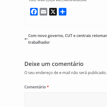
F
E
X
S
a
m
h
c
ai
ar
e
l
e
Com novo governo, CUT e centrais retoma
b
trabalhador
o
o
Deixe um comentário
k
O seu endereço de e-mail não será publicado.
Comentário
*