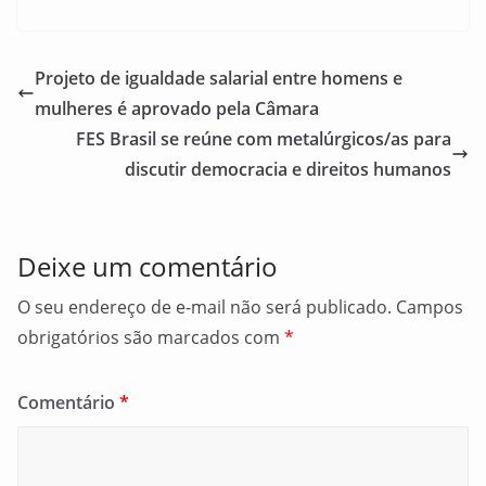
a
m
h
c
ai
ar
e
l
e
Projeto de igualdade salarial entre homens e
b
mulheres é aprovado pela Câmara
o
FES Brasil se reúne com metalúrgicos/as para
o
discutir democracia e direitos humanos
k
Deixe um comentário
O seu endereço de e-mail não será publicado.
Campos
obrigatórios são marcados com
*
Comentário
*