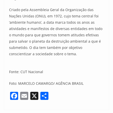
Criado pela Assembleia Geral da Organização das
Nações Unidas (ONU), em 1972, cujo tema central foi
‘ambiente humano’, a data marca todos os anos as
atividades e manifestos de diversas entidades em todo
o mundo para que governos tomem atitudes efetivas
para salvar o planeta da destruição ambiental a que é
submetido. O dia tem também por objetivo
conscientizar a sociedade sobre o tema.
Fonte: CUT Nacional
Foto: MARCELO CAMARGO/ AGÊNCIA BRASIL
F
E
X
S
a
m
h
c
ai
ar