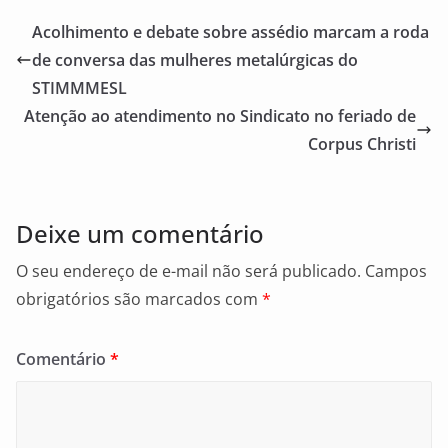
e
l
e
Acolhimento e debate sobre assédio marcam a roda
b
de conversa das mulheres metalúrgicas do
o
STIMMMESL
o
Atenção ao atendimento no Sindicato no feriado de
Corpus Christi
k
Deixe um comentário
O seu endereço de e-mail não será publicado.
Campos
obrigatórios são marcados com
*
Comentário
*