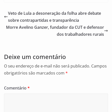
c
ai
ar
e
l
e
Veto de Lula a desoneração da folha abre debate
b
sobre contrapartidas e transparência
o
Morre Avelino Ganzer, fundador da CUT e defensor
o
dos trabalhadores rurais
k
Deixe um comentário
O seu endereço de e-mail não será publicado.
Campos
obrigatórios são marcados com
*
Comentário
*