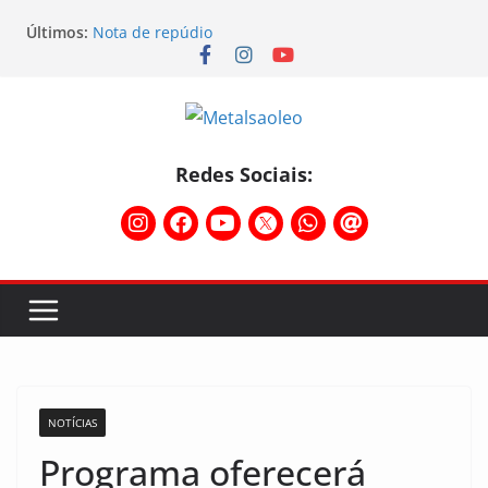
Últimos:
Nota de repúdio
Conselho Diretivo da CNM/CUT debate indústria e
mobilização dos metalúrgicos
Physioclinic: parceira do Sindicato
Assembleia na Taurus – Campanha salarial
2026/2027
Assembleia na Taurus fortalece campanha
Redes Sociais:
salarial e mostra a força da categoria que exige
reajuste
NOTÍCIAS
Programa oferecerá