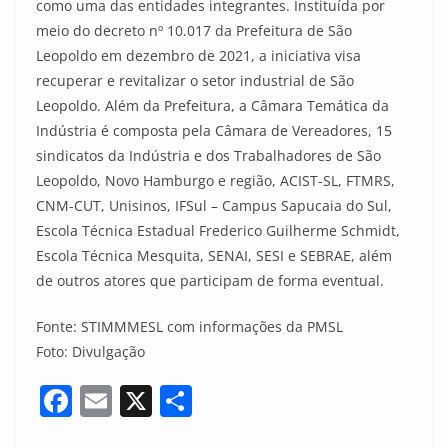
como uma das entidades integrantes. Instituída por
meio do decreto nº 10.017 da Prefeitura de São
Leopoldo em dezembro de 2021, a iniciativa visa
recuperar e revitalizar o setor industrial de São
Leopoldo. Além da Prefeitura, a Câmara Temática da
Indústria é composta pela Câmara de Vereadores, 15
sindicatos da Indústria e dos Trabalhadores de São
Leopoldo, Novo Hamburgo e região, ACIST-SL, FTMRS,
CNM-CUT, Unisinos, IFSul – Campus Sapucaia do Sul,
Escola Técnica Estadual Frederico Guilherme Schmidt,
Escola Técnica Mesquita, SENAI, SESI e SEBRAE, além
de outros atores que participam de forma eventual.
Fonte: STIMMMESL com informações da PMSL
Foto: Divulgação
F
E
X
S
a
m
h