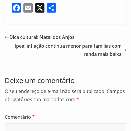
F
E
X
S
a
m
h
c
ai
ar
e
l
e
Dica cultural: Natal dos Anjos
b
Ipea: inflação continua menor para famílias com
o
renda mais baixa
o
k
Deixe um comentário
O seu endereço de e-mail não será publicado.
Campos
obrigatórios são marcados com
*
Comentário
*