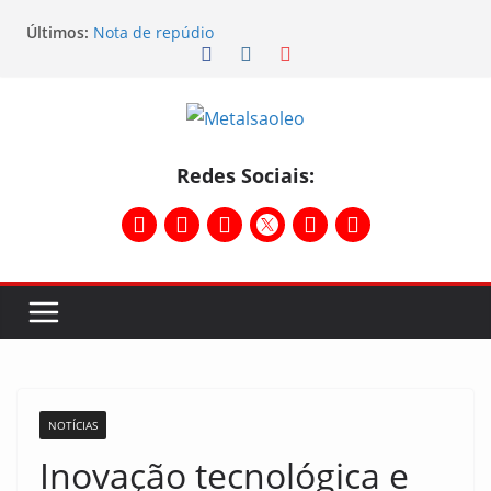
Últimos:
Nota de repúdio
Conselho Diretivo da CNM/CUT debate indústria e
mobilização dos metalúrgicos
Physioclinic: parceira do Sindicato
Assembleia na Taurus – Campanha salarial
2026/2027
Assembleia na Taurus fortalece campanha
Redes Sociais:
salarial e mostra a força da categoria que exige
reajuste
NOTÍCIAS
Inovação tecnológica e