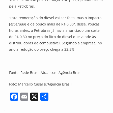
pela Petrobras.
“Esta reoneração do diesel vai ser feita, mas o impacto
[
esperado
] é de pouco mais de R$ 0,30”, disse. Poucas
horas antes, a Petrobras já havia anunciado um corte
de R$ 0,30 no preço do litro do diesel que vende às
distribuidoras de combustível. Segundo a empresa, no
ano a redução do preço chega a 22,5%.
Fonte: Rede Brasil Atual com Agência Brasil
Foto: Marcello Casal Jr/Agência Brasil
F
E
X
S
a
m
h
c
ai
ar