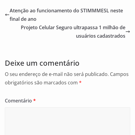
e
l
e
Atenção ao funcionamento do STIMMMESL neste
b
final de ano
o
Projeto Celular Seguro ultrapassa 1 milhão de
o
usuários cadastrados
k
Deixe um comentário
O seu endereço de e-mail não será publicado.
Campos
obrigatórios são marcados com
*
Comentário
*