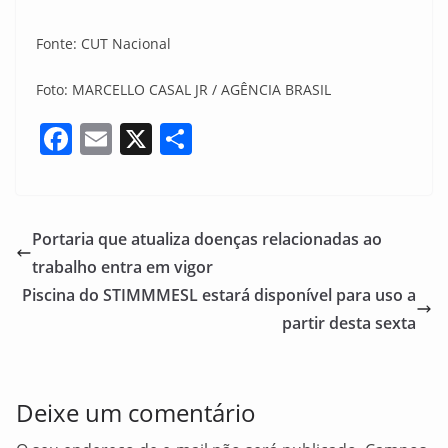
Fonte: CUT Nacional
Foto: MARCELLO CASAL JR / AGÊNCIA BRASIL
F
E
X
S
a
m
h
c
ai
ar
e
l
e
Portaria que atualiza doenças relacionadas ao
b
trabalho entra em vigor
o
Piscina do STIMMMESL estará disponível para uso a
o
partir desta sexta
k
Deixe um comentário