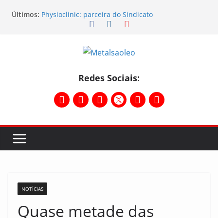
Últimos:
Physioclinic: parceira do Sindicato
Assembleia na Taurus – Campanha salarial
2026/2027
Assembleia na Taurus fortalece campanha
salarial e mostra a força da categoria que exige
reajuste
Nota de repúdio
Redes Sociais:
Conselho Diretivo da CNM/CUT debate indústria e
mobilização dos metalúrgicos
NOTÍCIAS
Quase metade das