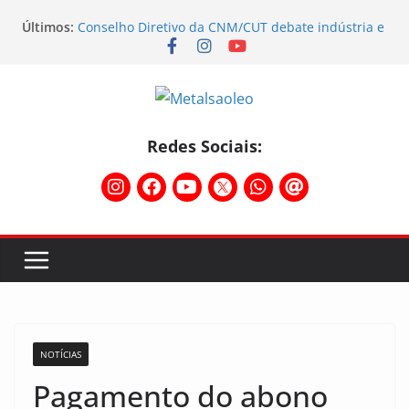
Últimos:
Conselho Diretivo da CNM/CUT debate indústria e
mobilização dos metalúrgicos
Physioclinic: parceira do Sindicato
Sindicato mobiliza trabalhadores da Nunes e da
Sebras
Assembleia na Taurus fortalece campanha
salarial e mostra a força da categoria que exige
Redes Sociais:
reajuste
Nota de repúdio
NOTÍCIAS
Pagamento do abono