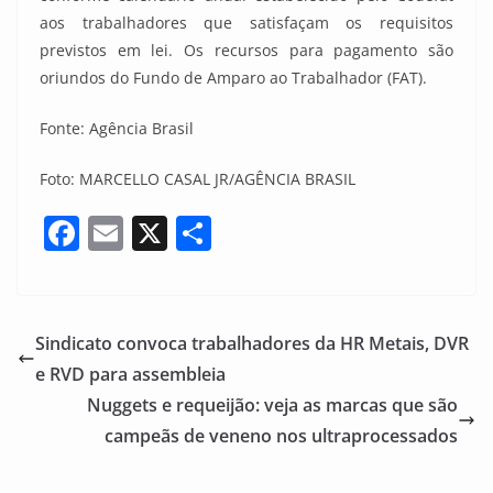
aos trabalhadores que satisfaçam os requisitos
previstos em lei. Os recursos para pagamento são
oriundos do Fundo de Amparo ao Trabalhador (FAT).
Fonte: Agência Brasil
Foto: MARCELLO CASAL JR/AGÊNCIA BRASIL
F
E
X
S
a
m
h
c
ai
ar
e
l
e
Sindicato convoca trabalhadores da HR Metais, DVR
b
e RVD para assembleia
o
Nuggets e requeijão: veja as marcas que são
o
campeãs de veneno nos ultraprocessados
k