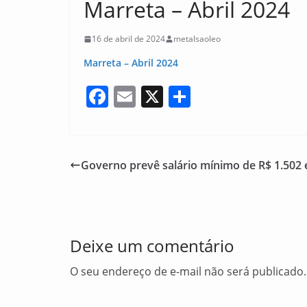
Marreta – Abril 2024
16 de abril de 2024
metalsaoleo
Marreta – Abril 2024
F
E
X
S
a
m
h
c
ai
ar
e
l
e
Governo prevê salário mínimo de R$ 1.502
b
o
o
Deixe um comentário
k
O seu endereço de e-mail não será publicado.