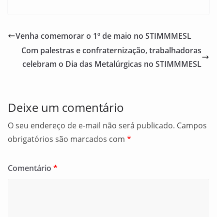
a
m
h
c
ai
ar
e
l
e
Venha comemorar o 1º de maio no STIMMMESL
b
Com palestras e confraternização, trabalhadoras
o
celebram o Dia das Metalúrgicas no STIMMMESL
o
k
Deixe um comentário
O seu endereço de e-mail não será publicado.
Campos
obrigatórios são marcados com
*
Comentário
*