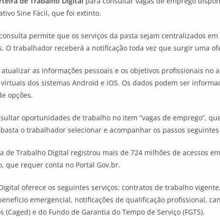
rteira de Trabalho Digital
para consultar vagas de emprego dispon
tivo Sine Fácil, que foi extinto.
onsulta permite que os serviços da pasta sejam centralizados em u
O trabalhador receberá a notificação toda vez que surgir uma of
 atualizar as informações pessoais e os objetivos profissionais no 
as virtuais dos sistemas Android e iOS. Os dados podem ser informa
de opções.
nsultar oportunidades de trabalho no item “vagas de emprego”, que
 basta o trabalhador selecionar e acompanhar os passos seguintes 
ra de Trabalho Digital registrou mais de 724 milhões de acessos em
, que requer conta no Portal Gov.br.
ital oferece os seguintes serviços: contratos de trabalho vigente,
enefício emergencial, notificações de qualificação profissional, ca
(Caged) e do Fundo de Garantia do Tempo de Serviço (FGTS).