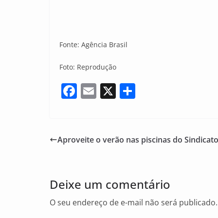
Fonte: Agência Brasil
Foto: Reprodução
F
E
X
S
a
m
h
c
ai
ar
e
l
e
Aproveite o verão nas piscinas do Sindicat
b
o
o
Deixe um comentário
k
O seu endereço de e-mail não será publicado.