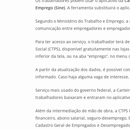
Os trabalhadores podem usar o aplicativo da
Ca
Emprego (Sine)
. A ferramenta substituirá o aplica
Segundo o Ministério do Trabalho e Emprego, a c
comunicação entre empregadores e empregados. 
Para ter acesso ao serviço, o trabalhador terá de
Social (CTPS), disponível gratuitamente nas loj
inferior da tela, ou na aba “emprego”, no menu 
A partir da atualização dos dados, é possível co
informado. Caso haja alguma vaga de interesse,
Serviço mais usado do governo federal, a Cartei
trabalhadores baixaram e entraram no aplicativo
Além da intermediação de mão de obra, a CTPS Dig
financeiro, abono salarial, seguro-desemprego, b
Cadastro Geral de Empregados e Desempregados 