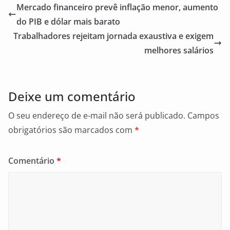
e
l
e
Mercado financeiro prevê inflação menor, aumento
b
do PIB e dólar mais barato
o
Trabalhadores rejeitam jornada exaustiva e exigem
o
melhores salários
k
Deixe um comentário
O seu endereço de e-mail não será publicado.
Campos
obrigatórios são marcados com
*
Comentário
*