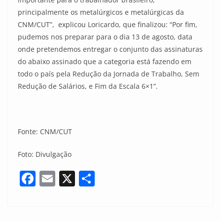
principalmente os metalúrgicos e metalúrgicas da
CNM/CUT”, explicou Loricardo, que finalizou: “Por fim,
pudemos nos preparar para o dia 13 de agosto, data
onde pretendemos entregar o conjunto das assinaturas
do abaixo assinado que a categoria está fazendo em
todo o país pela Redução da Jornada de Trabalho, Sem
Redução de Salários, e Fim da Escala 6×1”.
Fonte: CNM/CUT
Foto: Divulgação
F
E
X
S
a
m
h
c
ai
ar