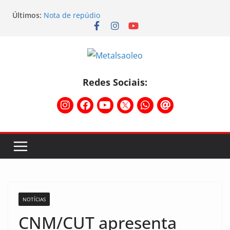
Últimos:
Nota de repúdio
Conselho Diretivo da CNM/CUT debate indústria e
mobilização dos metalúrgicos
Physioclinic: parceira do Sindicato
Assembleia na Taurus – Campanha salarial
2026/2027
Assembleia na Taurus fortalece campanha
Redes Sociais:
salarial e mostra a força da categoria que exige
reajuste
NOTÍCIAS
CNM/CUT apresenta