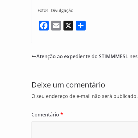
Fotos: Divulgação
F
E
X
S
a
m
h
c
ai
ar
e
l
e
Atenção ao expediente do STIMMMESL nest
b
o
o
Deixe um comentário
k
O seu endereço de e-mail não será publicado.
Comentário
*