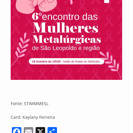
Fonte: STIMMMESL
Card: Kaylany Ferreira
F
E
X
S