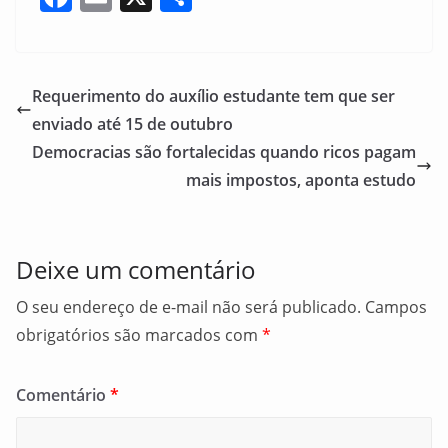
a
m
h
c
ai
ar
e
l
e
Requerimento do auxílio estudante tem que ser
b
enviado até 15 de outubro
o
Democracias são fortalecidas quando ricos pagam
o
mais impostos, aponta estudo
k
Deixe um comentário
O seu endereço de e-mail não será publicado.
Campos
obrigatórios são marcados com
*
Comentário
*