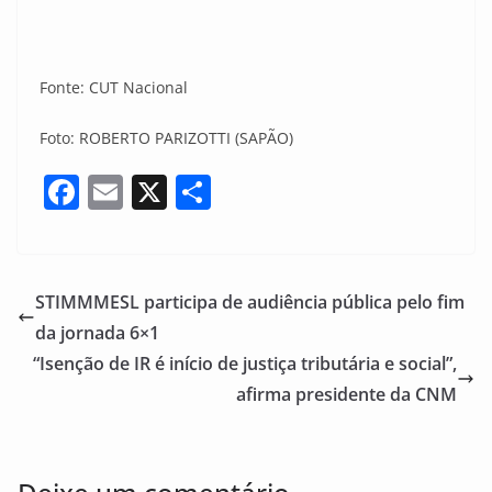
Fonte: CUT Nacional
Foto: ROBERTO PARIZOTTI (SAPÃO)
F
E
X
S
a
m
h
c
ai
ar
e
l
e
STIMMMESL participa de audiência pública pelo fim
b
da jornada 6×1
o
“Isenção de IR é início de justiça tributária e social”,
o
afirma presidente da CNM
k