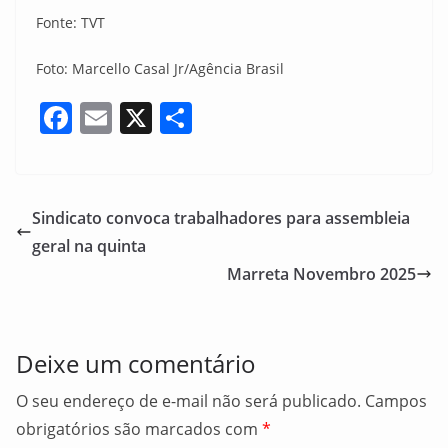
Fonte: TVT
Foto: Marcello Casal Jr/Agência Brasil
F
E
X
S
a
m
h
c
ai
ar
e
l
e
Sindicato convoca trabalhadores para assembleia
b
geral na quinta
o
Marreta Novembro 2025
o
k
Deixe um comentário
O seu endereço de e-mail não será publicado.
Campos
obrigatórios são marcados com
*