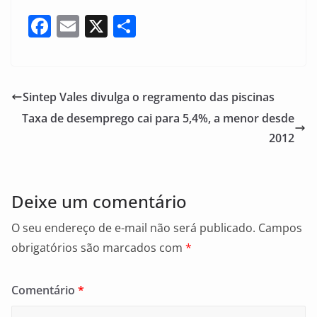
F
E
X
S
a
m
h
c
ai
ar
e
l
e
Sintep Vales divulga o regramento das piscinas
b
Taxa de desemprego cai para 5,4%, a menor desde
o
2012
o
k
Deixe um comentário
O seu endereço de e-mail não será publicado.
Campos
obrigatórios são marcados com
*
Comentário
*