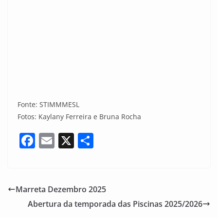
Fonte: STIMMMESL
Fotos: Kaylany Ferreira e Bruna Rocha
F
E
X
S
a
m
h
c
ai
ar
e
l
e
Marreta Dezembro 2025
b
Abertura da temporada das Piscinas 2025/2026