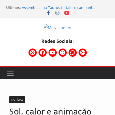
Últimos:
Assembleia na Taurus fortalece campanha
salarial e mostra a força da categoria que exige
reajuste
Nota de repúdio
Conselho Diretivo da CNM/CUT debate indústria e
mobilização dos metalúrgicos
Temporal destelha Ginásio Bigornão
Redes Sociais:
Assembleia na Taurus – Campanha salarial
2026/2027
NOTÍCIAS
Sol, calor e animação