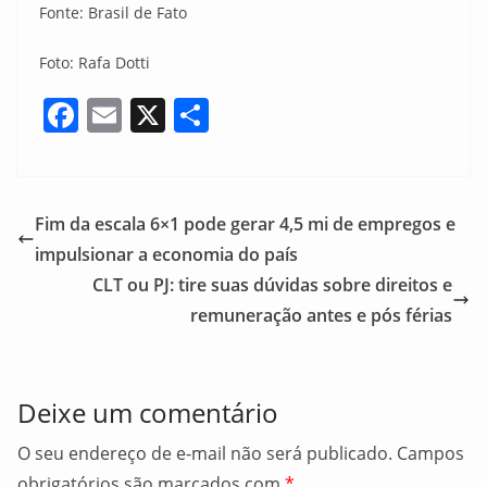
Fonte: Brasil de Fato
Foto: Rafa Dotti
F
E
X
S
a
m
h
c
ai
ar
e
l
e
Fim da escala 6×1 pode gerar 4,5 mi de empregos e
b
impulsionar a economia do país
o
CLT ou PJ: tire suas dúvidas sobre direitos e
o
remuneração antes e pós férias
k
Deixe um comentário
O seu endereço de e-mail não será publicado.
Campos
obrigatórios são marcados com
*