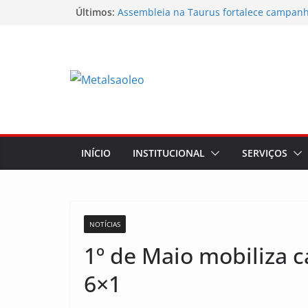
Últimos:
Assembleia na Taurus fortalece campanha
mostra a força da categoria que exige re
Nota de repúdio
Conselho Diretivo da CNM/CUT debate in
mobilização dos metalúrgicos
Temporal destelha Ginásio Bigornão
Assembleia na Taurus – Campanha salari
INÍCIO
INSTITUCIONAL
SERVIÇOS
NOTÍCIAS
1º de Maio mobiliza c
6×1