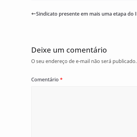
c
ai
ar
e
l
e
Sindicato presente em mais uma etapa do 
b
o
o
Deixe um comentário
k
O seu endereço de e-mail não será publicado.
Comentário
*