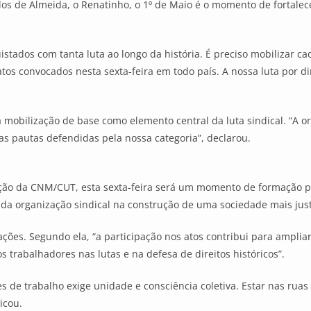
os de Almeida, o Renatinho, o 1º de Maio é o momento de fortalec
stados com tanta luta ao longo da história. É preciso mobilizar cad
atos convocados nesta sexta-feira em todo país. A nossa luta por d
 mobilização de base como elemento central da luta sindical. “A or
as pautas defendidas pela nossa categoria”, declarou.
ão da CNM/CUT, esta sexta-feira será um momento de formação pol
 da organização sindical na construção de uma sociedade mais justa
ões. Segundo ela, “a participação nos atos contribui para ampliar a
 trabalhadores nas lutas e na defesa de direitos históricos”.
es de trabalho exige unidade e consciência coletiva. Estar nas rua
icou.