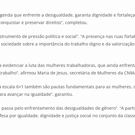
genda que enfrente a desigualdade, garanta dignidade e fortaleça 
onquistar e preservar direitos”, completou.
trumento de pressão política e social”. “A presença nas ruas for
 sociedade sobre a importância do trabalho digno e da valorização
a evidenciar a luta das mulheres trabalhadoras, que ainda enfrent
trabalho”, afirmou Maria de Jesus, secretária de Mulheres da CNM
 da escala 6×1 também são pautas fundamentais para as mulheres,
ara avançar na igualdade”, garantiu.
tos passa pelo enfrentamento das desigualdades de gênero”. “A part
fesa por igualdade, dignidade e justiça social no conjunto da clas