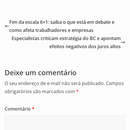
a
m
h
c
ai
ar
e
l
e
Fim da escala 6×1: saiba o que está em debate e
b
como afeta trabalhadores e empresas
o
Especialistas criticam estratégia do BC e apontam
o
efeitos negativos dos juros altos
k
Deixe um comentário
O seu endereço de e-mail não será publicado.
Campos
obrigatórios são marcados com
*
Comentário
*