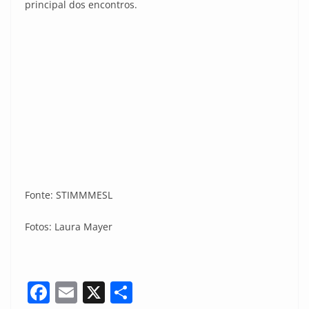
principal dos encontros.
Fonte: STIMMMESL
Fotos: Laura Mayer
F
E
X
S