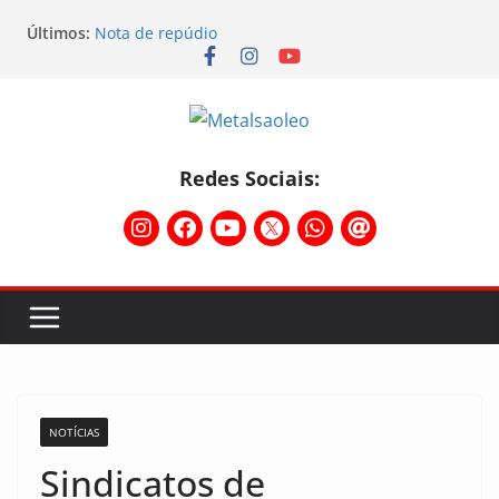
Últimos:
Nota de repúdio
Conselho Diretivo da CNM/CUT debate indústria e
mobilização dos metalúrgicos
Physioclinic: parceira do Sindicato
Assembleia na Taurus – Campanha salarial
2026/2027
Assembleia na Taurus fortalece campanha
Redes Sociais:
salarial e mostra a força da categoria que exige
reajuste
NOTÍCIAS
Sindicatos de