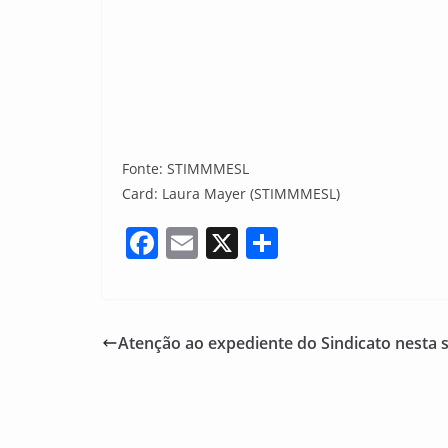
Fonte: STIMMMESL
Card: Laura Mayer (STIMMMESL)
F
E
X
S
a
m
h
c
ai
ar
e
l
e
Atenção ao expediente do Sindicato nesta 
b
o
o