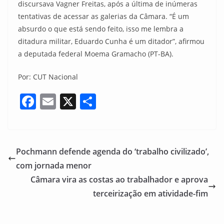
discursava Vagner Freitas, após a última de inúmeras
tentativas de acessar as galerias da Câmara. “É um
absurdo o que está sendo feito, isso me lembra a
ditadura militar, Eduardo Cunha é um ditador”, afirmou
a deputada federal Moema Gramacho (PT-BA).
Por: CUT Nacional
F
E
X
S
a
m
h
c
ai
ar
e
l
e
Pochmann defende agenda do ‘trabalho civilizado’,
b
com jornada menor
o
Câmara vira as costas ao trabalhador e aprova
o
terceirização em atividade-fim
k