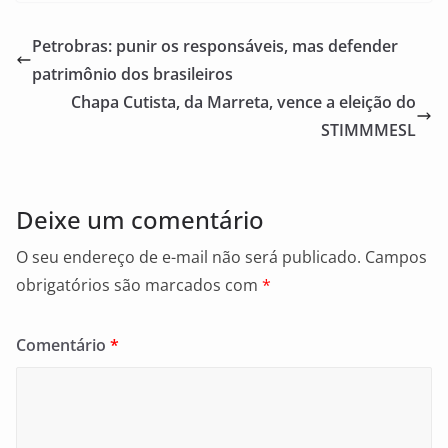
c
ai
ar
e
l
e
Petrobras: punir os responsáveis, mas defender
b
patrimônio dos brasileiros
o
Chapa Cutista, da Marreta, vence a eleição do
o
STIMMMESL
k
Deixe um comentário
O seu endereço de e-mail não será publicado.
Campos
obrigatórios são marcados com
*
Comentário
*