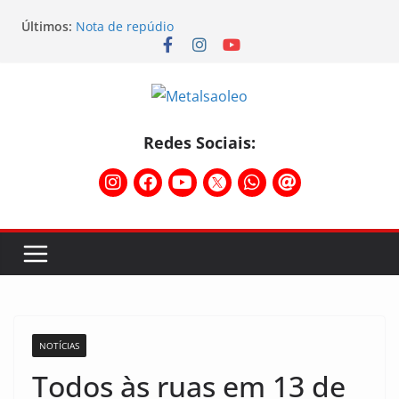
Últimos:
Nota de repúdio
Conselho Diretivo da CNM/CUT debate indústria e
mobilização dos metalúrgicos
Physioclinic: parceira do Sindicato
Assembleia na Taurus – Campanha salarial
2026/2027
Assembleia na Taurus fortalece campanha
Redes Sociais:
salarial e mostra a força da categoria que exige
reajuste
NOTÍCIAS
Todos às ruas em 13 de