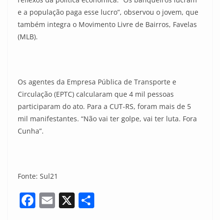
e a população paga esse lucro”, observou o jovem, que
também integra o Movimento Livre de Bairros, Favelas
(MLB).
Os agentes da Empresa Pública de Transporte e
Circulação (EPTC) calcularam que 4 mil pessoas
participaram do ato. Para a CUT-RS, foram mais de 5
mil manifestantes. “Não vai ter golpe, vai ter luta. Fora
Cunha”.
Fonte: Sul21
F
E
X
S
a
m
h