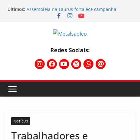
Assembleia na Taurus – Campanha salarial
Últimos:
2026/2027
Assembleia na Taurus fortalece campanha
salarial e mostra a força da categoria que exige
reajuste
Nota de repúdio
Conselho Diretivo da CNM/CUT debate indústria e
mobilização dos metalúrgicos
Redes Sociais:
Temporal destelha Ginásio Bigornão
NOTÍCIAS
Trabalhadores e