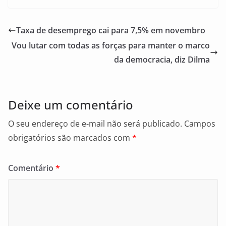
c
ai
ar
e
l
e
Taxa de desemprego cai para 7,5% em novembro
b
Vou lutar com todas as forças para manter o marco
o
da democracia, diz Dilma
o
k
Deixe um comentário
O seu endereço de e-mail não será publicado.
Campos
obrigatórios são marcados com
*
Comentário
*