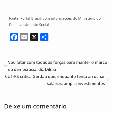
Fonte: Portal Brasil, com informações do Ministério do
Desenvolvimento Social
F
E
X
S
a
m
h
c
ai
ar
e
l
e
Vou lutar com todas as forças para manter o marco
b
da democracia, diz Dilma
o
CUT-RS critica Gerdau que, enquanto tenta arrochar
o
salários, amplia investimentos
k
Deixe um comentário