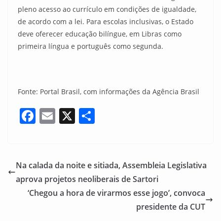
pleno acesso ao currículo em condições de igualdade,
de acordo com a lei. Para escolas inclusivas, o Estado
deve oferecer educação bilíngue, em Libras como
primeira língua e português como segunda.
Fonte: Portal Brasil, com informações da Agência Brasil
F
E
X
S
a
m
h
c
ai
ar
e
l
e
Na calada da noite e sitiada, Assembleia Legislativa
b
aprova projetos neoliberais de Sartori
o
‘Chegou a hora de virarmos esse jogo’, convoca
o
presidente da CUT