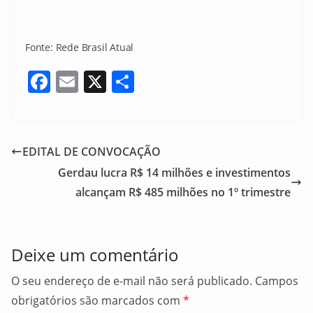
Fonte: Rede Brasil Atual
F
E
X
S
a
m
h
c
ai
ar
e
l
e
EDITAL DE CONVOCAÇÃO
b
Gerdau lucra R$ 14 milhões e investimentos
o
alcançam R$ 485 milhões no 1º trimestre
o
k
Deixe um comentário
O seu endereço de e-mail não será publicado.
Campos
obrigatórios são marcados com
*