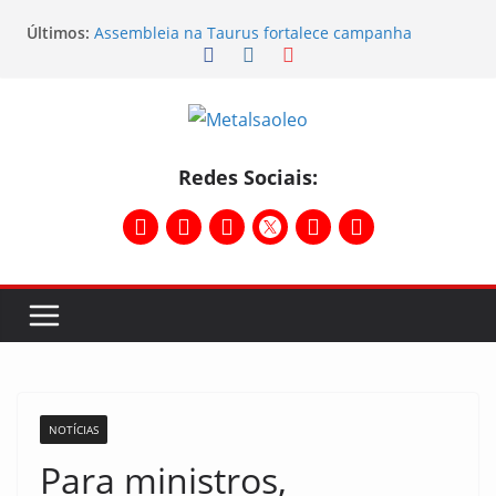
Últimos:
Assembleia na Taurus fortalece campanha
salarial e mostra a força da categoria que exige
reajuste
Nota de repúdio
Conselho Diretivo da CNM/CUT debate indústria e
mobilização dos metalúrgicos
Temporal destelha Ginásio Bigornão
Redes Sociais:
Assembleia na Taurus – Campanha salarial
2026/2027
NOTÍCIAS
Para ministros,