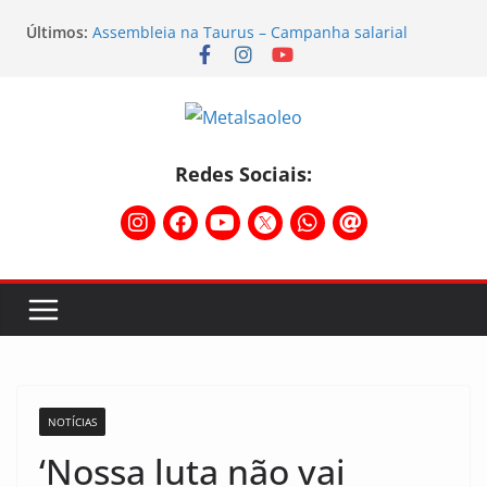
Últimos:
Assembleia na Taurus – Campanha salarial
2026/2027
Assembleia na Taurus fortalece campanha
salarial e mostra a força da categoria que exige
reajuste
Nota de repúdio
Formação sindical fortalece atuação dos
Redes Sociais:
metalúrgicos gaúchos em encontro da Federação
Temporal destelha Ginásio Bigornão
NOTÍCIAS
‘Nossa luta não vai