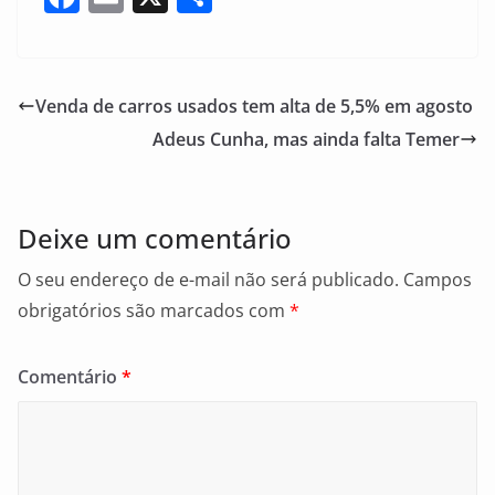
a
m
h
c
ai
ar
e
l
e
Venda de carros usados tem alta de 5,5% em agosto
b
Adeus Cunha, mas ainda falta Temer
o
o
k
Deixe um comentário
O seu endereço de e-mail não será publicado.
Campos
obrigatórios são marcados com
*
Comentário
*