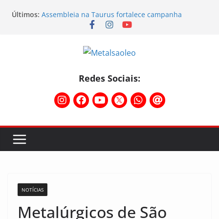
Últimos:
Assembleia na Taurus fortalece campanha
salarial e mostra a força da categoria que exige
reajuste
Nota de repúdio
Conselho Diretivo da CNM/CUT debate indústria e
mobilização dos metalúrgicos
Temporal destelha Ginásio Bigornão
Redes Sociais:
Assembleia na Taurus – Campanha salarial
2026/2027
NOTÍCIAS
Metalúrgicos de São