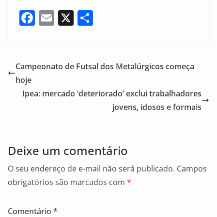
F
E
X
S
a
m
h
c
ai
ar
e
l
e
Campeonato de Futsal dos Metalúrgicos começa
b
hoje
o
Ipea: mercado ‘deteriorado’ exclui trabalhadores
o
jovens, idosos e formais
k
Deixe um comentário
O seu endereço de e-mail não será publicado.
Campos
obrigatórios são marcados com
*
Comentário
*