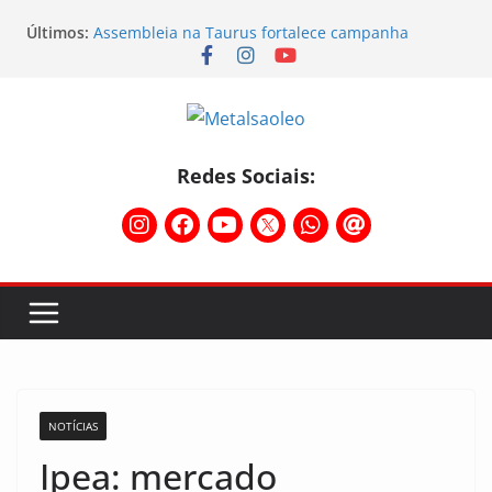
Últimos:
Assembleia na Taurus fortalece campanha
salarial e mostra a força da categoria que exige
reajuste
Nota de repúdio
Conselho Diretivo da CNM/CUT debate indústria e
mobilização dos metalúrgicos
Temporal destelha Ginásio Bigornão
Redes Sociais:
Assembleia na Taurus – Campanha salarial
2026/2027
NOTÍCIAS
Ipea: mercado