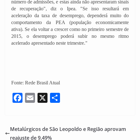
número de admissões, e estas ainda não apresentaram sinais
de recuperação", diz o Ipea. "Se isso resultará em
aceleração da taxa de desemprego, dependerá muito do
comportamento da PEA (população economicamente
ativa). Se ela voltar a crescer como no primeiro semestre de
2015, o desemprego poderá subir no mesmo ritmo
acelerado apresentado neste trimestre."
Fonte: Rede Brasil Atual
F
E
X
S
a
m
h
c
ai
ar
e
l
e
Metalúrgicos de São Leopoldo e Região aprovam
b
reajuste de 9,49%