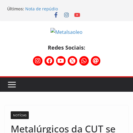
Últimos:
Nota de repúdio
Conselho Diretivo da CNM/CUT debate indústria e
mobilização dos metalúrgicos
Physioclinic: parceira do Sindicato
Assembleia na Taurus – Campanha salarial
2026/2027
Assembleia na Taurus fortalece campanha
Redes Sociais:
salarial e mostra a força da categoria que exige
reajuste
NOTÍCIAS
Metalúrgicos da CUT se