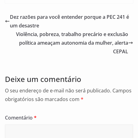
c
ai
ar
e
l
e
Dez razões para você entender porque a PEC 241 é
b
um desastre
o
Violência, pobreza, trabalho precário e exclusão
o
política ameaçam autonomia da mulher, alerta
CEPAL
k
Deixe um comentário
O seu endereço de e-mail não será publicado.
Campos
obrigatórios são marcados com
*
Comentário
*