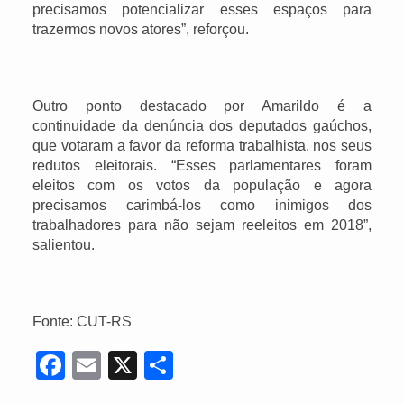
precisamos potencializar esses espaços para
trazermos novos atores”, reforçou.
Outro ponto destacado por Amarildo é a
continuidade da denúncia dos deputados gaúchos,
que votaram a favor da reforma trabalhista, nos seus
redutos eleitorais. “Esses parlamentares foram
eleitos com os votos da população e agora
precisamos carimbá-los como inimigos dos
trabalhadores para não sejam reeleitos em 2018”,
salientou.
Fonte: CUT-RS
F
E
X
S
a
m
h