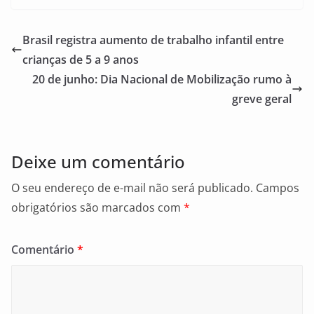
c
ai
ar
e
l
e
Brasil registra aumento de trabalho infantil entre
b
crianças de 5 a 9 anos
o
20 de junho: Dia Nacional de Mobilização rumo à
o
greve geral
k
Deixe um comentário
O seu endereço de e-mail não será publicado.
Campos
obrigatórios são marcados com
*
Comentário
*