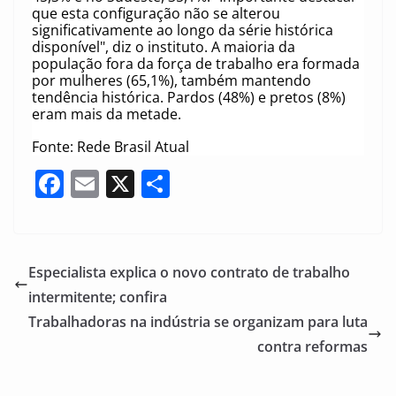
que esta configuração não se alterou
significativamente ao longo da série histórica
disponível", diz o instituto. A maioria da
população fora da força de trabalho era formada
por mulheres (65,1%), também mantendo
tendência histórica. Pardos (48%) e pretos (8%)
eram mais da metade.
Fonte: Rede Brasil Atual
F
E
X
S
a
m
h
c
ai
ar
e
l
e
Especialista explica o novo contrato de trabalho
b
intermitente; confira
o
Trabalhadoras na indústria se organizam para luta
o
contra reformas
k