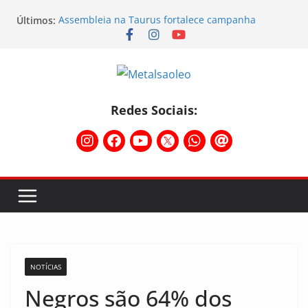
Últimos:
Assembleia na Taurus fortalece campanha
salarial e mostra a força da categoria que exige
reajuste
Nota de repúdio
Conselho Diretivo da CNM/CUT debate indústria e
mobilização dos metalúrgicos
Temporal destelha Ginásio Bigornão
Redes Sociais:
Assembleia na Taurus – Campanha salarial
2026/2027
NOTÍCIAS
Negros são 64% dos