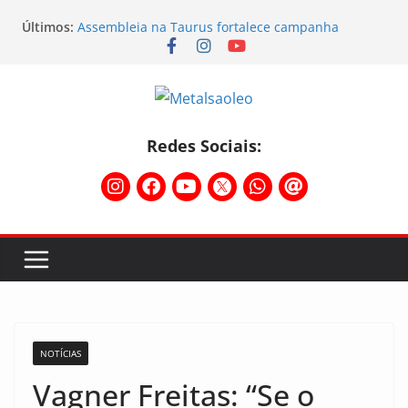
Últimos:
Assembleia na Taurus fortalece campanha
salarial e mostra a força da categoria que exige
reajuste
Nota de repúdio
Conselho Diretivo da CNM/CUT debate indústria e
mobilização dos metalúrgicos
Physioclinic: parceira do Sindicato
Redes Sociais:
Sindicato mobiliza trabalhadores da Nunes e da
Sebras
NOTÍCIAS
Vagner Freitas: “Se o