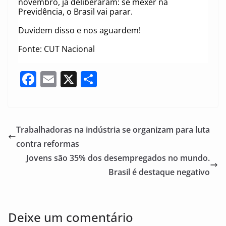
novembro, já deliberaram: se mexer na
Previdência, o Brasil vai parar.
Duvidem disso e nos aguardem!
Fonte: CUT Nacional
F
E
X
S
a
m
h
c
ai
ar
e
l
e
Trabalhadoras na indústria se organizam para luta
b
contra reformas
o
Jovens são 35% dos desempregados no mundo.
o
Brasil é destaque negativo
k
Deixe um comentário