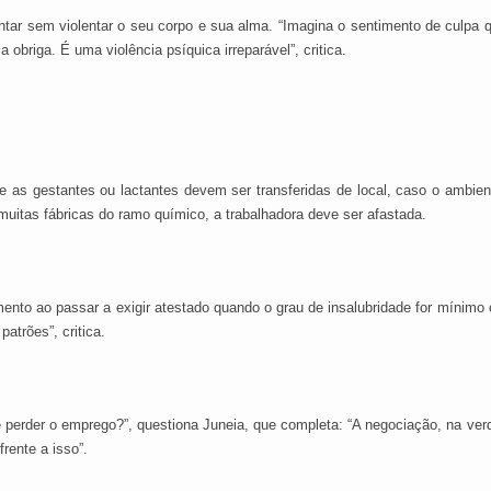
tar sem violentar o seu corpo e sua alma. “Imagina o sentimento de culpa qu
briga. É uma violência psíquica irreparável”, critica.
e as gestantes ou lactantes devem ser transferidas de local, caso o ambie
uitas fábricas do ramo químico, a trabalhadora deve ser afastada.
mento ao passar a exigir atestado quando o grau de insalubridade for mínimo
trões”, critica.
 perder o emprego?”, questiona Juneia, que completa: “A negociação, na ver
rente a isso”.