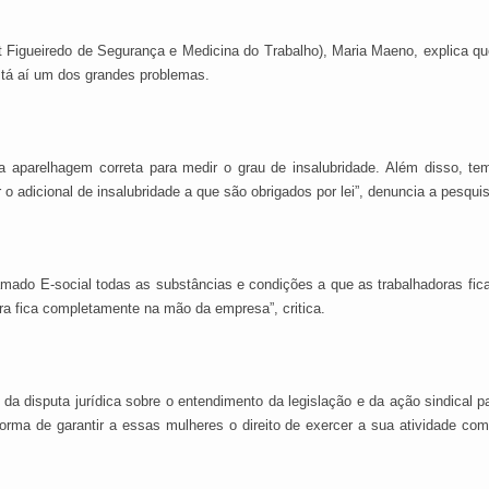
 Figueiredo de Segurança e Medicina do Trabalho), Maria Maeno, explica qu
stá aí um dos grandes problemas.
 a aparelhagem correta para medir o grau de insalubridade. Além disso, t
o adicional de insalubridade a que são obrigados por lei”, denuncia a pesqui
hamado E-social todas as substâncias e condições a que as trabalhadoras fi
ra fica completamente na mão da empresa”, critica.
da disputa jurídica sobre o entendimento da legislação e da ação sindical p
forma de garantir a essas mulheres o direito de exercer a sua atividade c