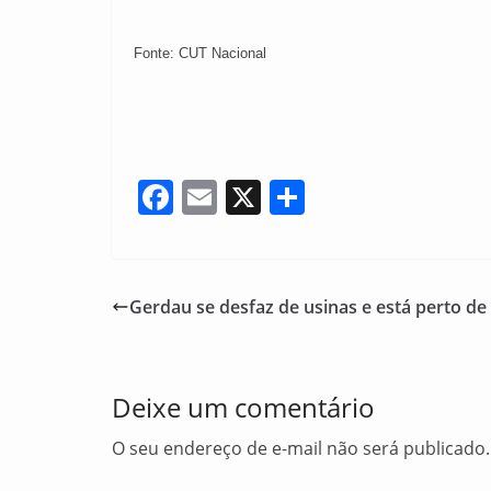
Fonte: CUT Nacional
F
E
X
S
a
m
h
c
ai
ar
e
l
e
Gerdau se desfaz de usinas e está perto de
b
o
o
Deixe um comentário
k
O seu endereço de e-mail não será publicado.