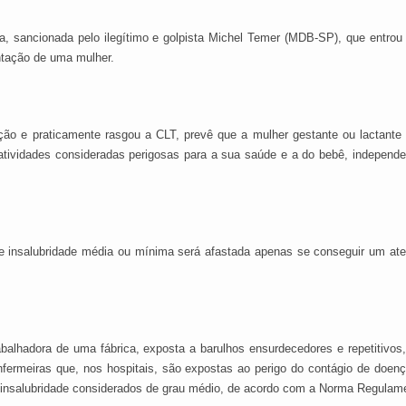
a, sancionada pelo ilegítimo e golpista Michel Temer (MDB-SP), que entrou
ntação de uma mulher.
ação e praticamente rasgou a CLT, prevê que a mulher gestante ou lactante 
atividades consideradas perigosas para a sua saúde e a do bebê, independ
e insalubridade média ou mínima será afastada apenas se conseguir um at
rabalhadora de uma fábrica, exposta a barulhos ensurdecedores e repetitivo
fermeiras que, nos hospitais, são expostas ao perigo do contágio de doen
e insalubridade considerados de grau médio, de acordo com a Norma Regulamen