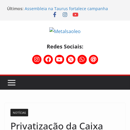
Últimos:
Assembleia na Taurus fortalece campanha
salarial e mostra a força da categoria que exige
reajuste
Nota de repúdio
Conselho Diretivo da CNM/CUT debate indústria e
mobilização dos metalúrgicos
Temporal destelha Ginásio Bigornão
Redes Sociais:
Assembleia na Taurus – Campanha salarial
2026/2027
NOTÍCIAS
Privatização da Caixa