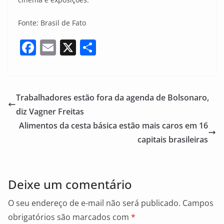
Fonte: Brasil de Fato
F
E
X
S
a
m
h
c
ai
ar
e
l
e
Trabalhadores estão fora da agenda de Bolsonaro,
b
diz Vagner Freitas
o
Alimentos da cesta básica estão mais caros em 16
o
capitais brasileiras
k
Deixe um comentário
O seu endereço de e-mail não será publicado.
Campos
obrigatórios são marcados com
*