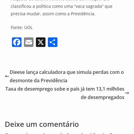
classificou a política como uma “vaca sagrada” que
precisa mudar, assim como a Previdência.
Fonte: UOL
F
E
X
S
a
m
h
c
ai
ar
e
l
e
Dieese lança calculadora que simula perdas com o
b
desmonte da Previdência
o
Taxa de desemprego sobe e país já tem 13,1 milhões
o
de desempregados
k
Deixe um comentário