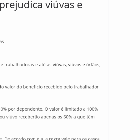
prejudica viúvas e
as
trabalhadoras e até as viúvas, viúvos e órfãos,
 valor do benefício recebido pelo trabalhador
10% por dependente. O valor é limitado a 100%
va ou viúvo receberão apenas os 60% a que têm
te. De acordo com ela, a regra vale para os casos