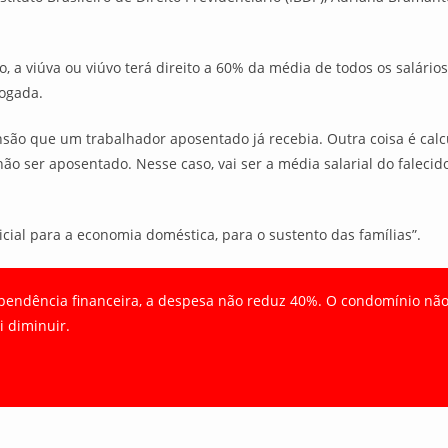
 a viúva ou viúvo terá direito a 60% da média de todos os salários 
vogada.
ão que um trabalhador aposentado já recebia. Outra coisa é calcula
 ser aposentado. Nesse caso, vai ser a média salarial do falecido
ial para a economia doméstica, para o sustento das famílias”.
ndência financeira, a despesa não reduz 40%. O condomínio não b
 diminuir.