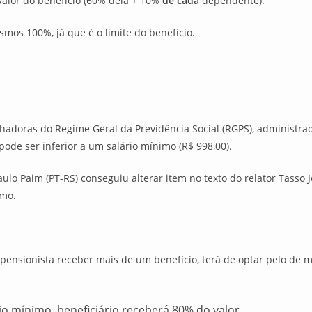
 valor do benefício (60% dela + 10%
de cada
dependente).
esmos 100%, já que é o limite do benefício.
adoras do Regime Geral da Previdência Social (RGPS), administrado
pode ser inferior a um salário mínimo (R$ 998,00).
lo Paim (PT-RS) conseguiu alterar item no texto do relator Tasso J
imo.
 pensionista receber mais de um benefício, terá de optar pelo de 
io mínimo, beneficiário receberá 80% do valor