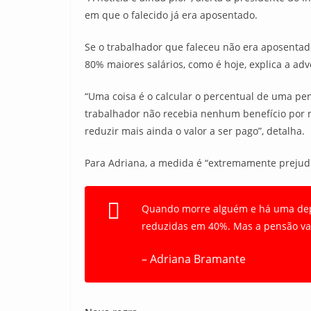
em que o falecido já era aposentado.
Se o trabalhador que faleceu não era aposentado,
80% maiores salários, como é hoje, explica a ad
“Uma coisa é o calcular o percentual de uma pens
trabalhador não recebia nenhum benefício por não
reduzir mais ainda o valor a ser pago”, detalha.
Para Adriana, a medida é “extremamente prejudic
Quando morre alguém e há uma depe
reduzidas em 40%. Mas a pensão vai
– Adriana Bramante