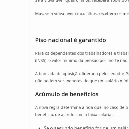
Se a viúva tiver quatro filhos, receberá 100% do
Mas, se a viúva tiver cinco filhos, receberá os m
Piso nacional é garantido
Para os dependentes dos trabalhadores e trabalh
(INSS), o valor mínimo da pensão por morte não 
A bancada de oposição, liderada pelo senador Pau
não podem ser menores do que um salário mín
Acúmulo de benefícios
A nova regra determina ainda que, no caso de o
benefício, de acordo com a faixa salarial.
Se o segundo benefício for de um salár