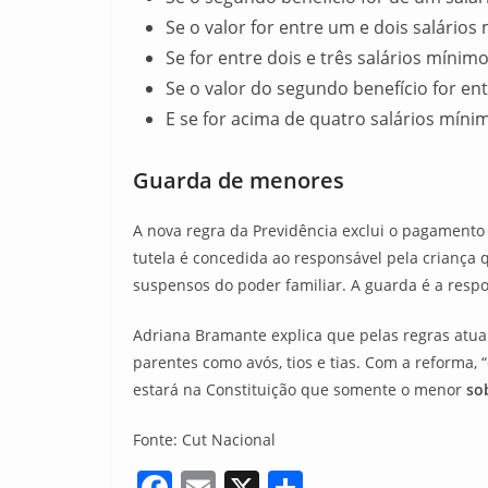
Se o valor for entre um e dois salários
Se for entre dois e três salários mínim
Se o valor do segundo benefício for en
E se for acima de quatro salários mínim
Guarda de menores
A nova regra da Previdência exclui o pagamento
tutela é concedida ao responsável pela criança q
suspensos do poder familiar. A guarda é a respo
Adriana Bramante explica que pelas regras atuai
parentes como avós, tios e tias. Com a reforma,
estará na Constituição que somente o menor
so
Fonte: Cut Nacional
F
E
X
S