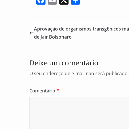
a
m
h
c
ai
ar
e
l
e
Aprovação de organismos transgênicos mai
b
de Jair Bolsonaro
o
o
Deixe um comentário
k
O seu endereço de e-mail não será publicado.
Comentário
*