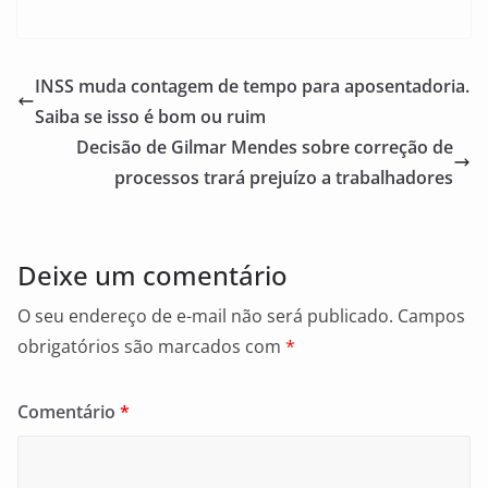
a
m
h
c
ai
ar
e
l
e
INSS muda contagem de tempo para aposentadoria.
b
Saiba se isso é bom ou ruim
o
Decisão de Gilmar Mendes sobre correção de
o
processos trará prejuízo a trabalhadores
k
Deixe um comentário
O seu endereço de e-mail não será publicado.
Campos
obrigatórios são marcados com
*
Comentário
*