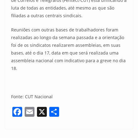
de Correios e Telégrafos (Fentect-CUT) está unificando a
luta de todas as entidades, até mesmo as que são
filiadas a outras centrais sindicais.
Reuniões com outras bases de trabalhadores foram
realizadas ao longo da semana passada e a orientação
foi de os sindicatos realizarem assembleias, em suas
bases, até o dia 17, data em que será realizada uma
assembleia nacional com indicativo para a greve no dia
18.
Fonte: CUT Nacional
F
E
X
S
a
m
h
c
ai
ar