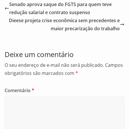
e
l
e
Senado aprova saque do FGTS para quem teve
b
redução salarial e contrato suspenso
o
Dieese projeta crise econômica sem precedentes e
o
maior precarização do trabalho
k
Deixe um comentário
O seu endereço de e-mail não será publicado.
Campos
obrigatórios são marcados com
*
Comentário
*