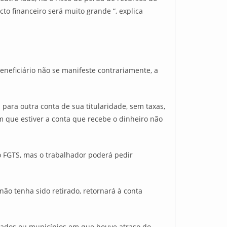
o financeiro será muito grande “, explica
eficiário não se manifeste contrariamente, a
 para outra conta de sua titularidade, sem taxas,
m que estiver a conta que recebe o dinheiro não
do FGTS, mas o trabalhador poderá pedir
não tenha sido retirado, retornará à conta
tados ou municípios em que houve atraso do