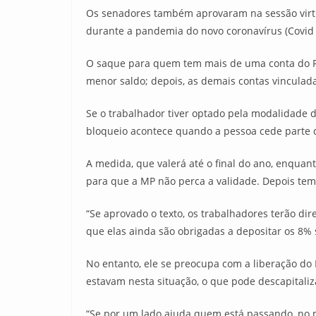
Os senadores também aprovaram na sessão virtual
durante a pandemia do novo coronavírus (Covid 
O saque para quem tem mais de uma conta do FGTS
menor saldo; depois, as demais contas vinculada
Se o trabalhador tiver optado pela modalidade d
bloqueio acontece quando a pessoa cede parte 
A medida, que valerá até o final do ano, enquan
para que a MP não perca a validade. Depois tem 
“Se aprovado o texto, os trabalhadores terão dir
que elas ainda são obrigadas a depositar os 8% 
No entanto, ele se preocupa com a liberação do
estavam nesta situação, o que pode descapital
“Se por um lado ajuda quem está passando, no m