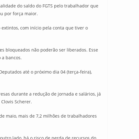
otalidade do saldo do FGTS pelo trabalhador que
u por força maior.
xtintos, com início pela conta que tiver o
res bloqueados não poderão ser liberados. Esse
 a bancos.
eputados até o próximo dia 04 (terça-feira),
esas durante a redução de jornada e salários, já
 Clovis Scherer.
de maio, mais de 7,2 milhões de trabalhadores
utro lado, há o risco de perda de recursos do