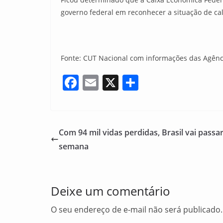
governo federal em reconhecer a situação de cal
Fonte: CUT Nacional com informações das Agên
F
E
X
S
a
m
h
c
ai
ar
e
l
e
Com 94 mil vidas perdidas, Brasil vai passa
b
semana
o
o
Deixe um comentário
k
O seu endereço de e-mail não será publicado.