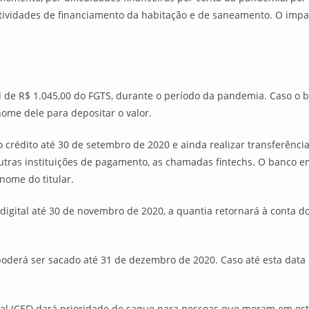
tividades de financiamento da habitação e de saneamento. O impact
e R$ 1.045,00 do FGTS, durante o período da pandemia. Caso o ben
ome dele para depositar o valor.
 crédito até 30 de setembro de 2020 e ainda realizar transferência
utras instituições de pagamento, as chamadas fintechs. O banco e
nome do titular.
a digital até 30 de novembro de 2020, a quantia retornará à conta 
 poderá ser sacado até 31 de dezembro de 2020. Caso até esta data 
al (CEF) dará prioridade de saque para pessoas que moram em es