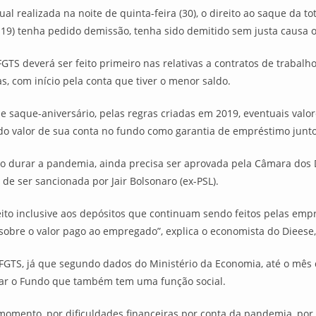
 realizada na noite de quinta-feira (30), o direito ao saque da t
19) tenha pedido demissão, tenha sido demitido sem justa causa o
 deverá ser feito primeiro nas relativas a contratos de trabalho e
s, com início pela conta que tiver o menor saldo.
e saque-aniversário, pelas regras criadas em 2019, eventuais valo
do valor de sua conta no fundo como garantia de empréstimo junto
to durar a pandemia, ainda precisa ser aprovada pela Câmara dos D
de ser sancionada por Jair Bolsonaro (ex-PSL).
eito inclusive aos depósitos que continuam sendo feitos pelas empr
sobre o valor pago ao empregado”, explica o economista do Dieese,
 FGTS, já que segundo dados do Ministério da Economia, até o mês 
izar o Fundo que também tem uma função social.
omento, por dificuldades financeiras por conta da pandemia, por o