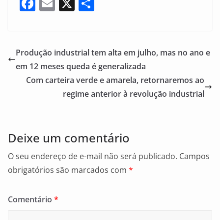
F
E
X
S
a
m
h
c
ai
ar
e
l
e
Produção industrial tem alta em julho, mas no ano e
b
em 12 meses queda é generalizada
o
Com carteira verde e amarela, retornaremos ao
o
regime anterior à revolução industrial
k
Deixe um comentário
O seu endereço de e-mail não será publicado.
Campos
obrigatórios são marcados com
*
Comentário
*