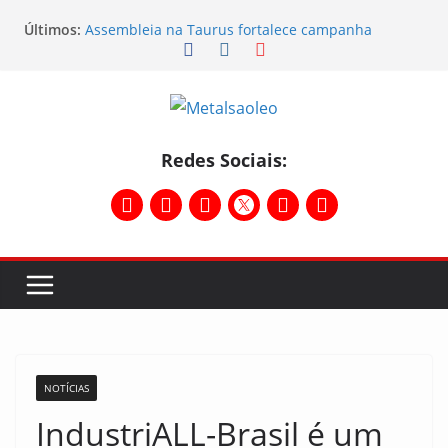
Últimos:
Assembleia na Taurus fortalece campanha
salarial e mostra a força da categoria que exige
reajuste
Nota de repúdio
Conselho Diretivo da CNM/CUT debate indústria e
mobilização dos metalúrgicos
Temporal destelha Ginásio Bigornão
Redes Sociais:
Assembleia na Taurus – Campanha salarial
2026/2027
NOTÍCIAS
IndustriALL-Brasil é um