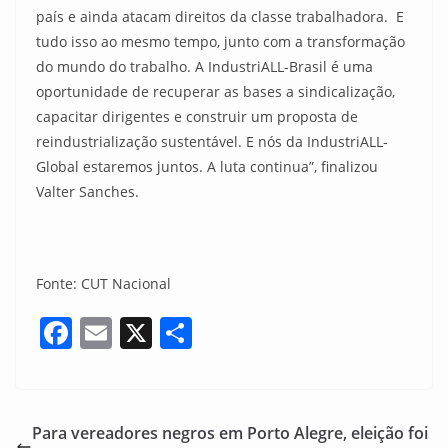
país e ainda atacam direitos da classe trabalhadora. E
tudo isso ao mesmo tempo, junto com a transformação
do mundo do trabalho. A IndustriALL-Brasil é uma
oportunidade de recuperar as bases a sindicalização,
capacitar dirigentes e construir um proposta de
reindustrialização sustentável. E nós da IndustriALL-
Global estaremos juntos. A luta continua”, finalizou
Valter Sanches.
Fonte: CUT Nacional
F
E
X
S
a
m
h
c
ai
ar
e
l
e
Para vereadores negros em Porto Alegre, eleição foi