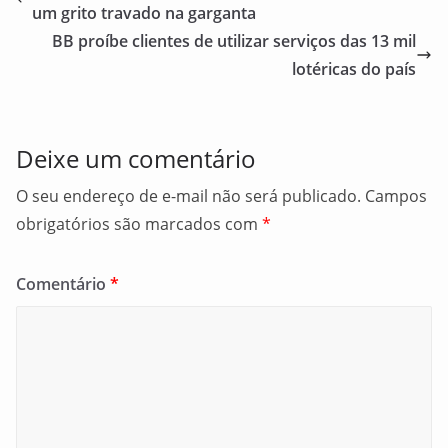
b
um grito travado na garganta
o
BB proíbe clientes de utilizar serviços das 13 mil
o
lotéricas do país
k
Deixe um comentário
O seu endereço de e-mail não será publicado.
Campos
obrigatórios são marcados com
*
Comentário
*