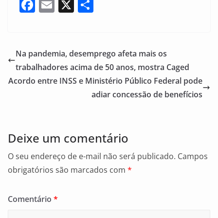
F
E
X
S
a
m
h
c
ai
ar
e
l
e
Na pandemia, desemprego afeta mais os
b
trabalhadores acima de 50 anos, mostra Caged
o
Acordo entre INSS e Ministério Público Federal pode
o
adiar concessão de benefícios
k
Deixe um comentário
O seu endereço de e-mail não será publicado.
Campos
obrigatórios são marcados com
*
Comentário
*