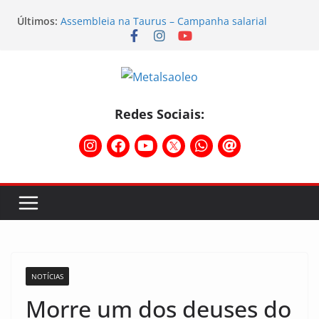
Últimos:
Assembleia na Taurus – Campanha salarial
2026/2027
Assembleia na Taurus fortalece campanha
salarial e mostra a força da categoria que exige
reajuste
Nota de repúdio
Formação sindical fortalece atuação dos
Redes Sociais:
metalúrgicos gaúchos em encontro da Federação
Temporal destelha Ginásio Bigornão
NOTÍCIAS
Morre um dos deuses do