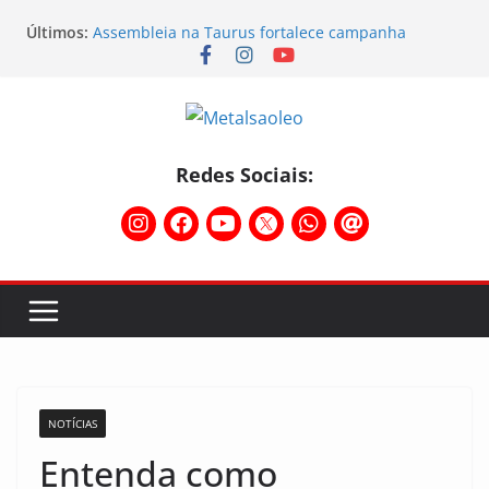
Assembleia na Taurus – Campanha salarial
Últimos:
2026/2027
Assembleia na Taurus fortalece campanha
salarial e mostra a força da categoria que exige
reajuste
Nota de repúdio
Conselho Diretivo da CNM/CUT debate indústria e
mobilização dos metalúrgicos
Redes Sociais:
Temporal destelha Ginásio Bigornão
NOTÍCIAS
Entenda como