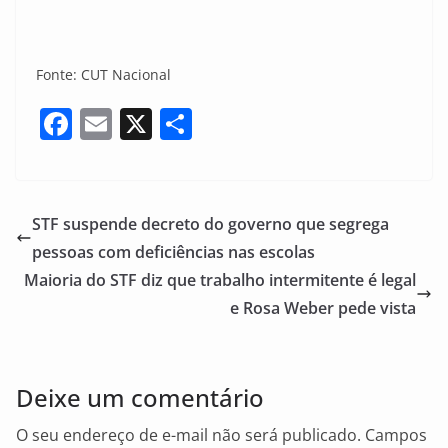
Fonte: CUT Nacional
F
E
X
S
a
m
h
c
ai
ar
e
l
e
STF suspende decreto do governo que segrega
b
pessoas com deficiências nas escolas
o
Maioria do STF diz que trabalho intermitente é legal
o
e Rosa Weber pede vista
k
Deixe um comentário
O seu endereço de e-mail não será publicado.
Campos